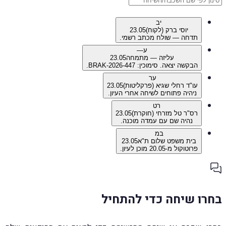
יב
יוסי ברק (לקוח)
23.05
תדחה — שולח מכתב רשמי.
ע—
עליזה — מתמחה
23.05
הבקשה יצאה. סימוכין: BRAK-2026-447.
ער
עו"ד רחלי שגיא (פרקליטות)
23.05
ניהיה פתוחים לשיחה אחרי העיון.
רט
רס"ר טל מזרחי (חוקרת)
23.05
נהיה שם עם עמדה מוכנה.
במ
בית משפט שלום ת"א
23.05
פרוטוקול מ-20.05 מוכן לעיון.
בחרו שיחה כדי להתחיל