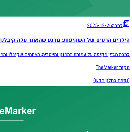
כתבה
2025-12-26
הילדים הרעים של השקיפות: מרגע שהאתר עלה קיבלנו א
כתבת מגזין מקיפה על עמותת התמנון ומייסדיה, האיומים שקיבלו והמ
מקור:
TheMarker
(נפתח בחלון חדש)