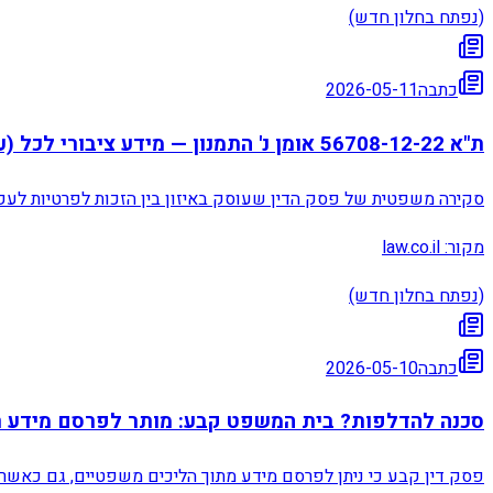
(נפתח בחלון חדש)
כתבה
2026-05-11
ת"א 56708-12-22 אומן נ' התמנון — מידע ציבורי לכל (ע"ר) ואח'
סקירה משפטית של פסק הדין שעוסק באיזון בין הזכות לפרטיות לעק
מקור:
law.co.il
(נפתח בחלון חדש)
כתבה
2026-05-10
סכנה להדלפות? בית המשפט קבע: מותר לפרסם מידע רפ
פסק דין קבע כי ניתן לפרסם מידע מתוך הליכים משפטיים, גם כאשר מד