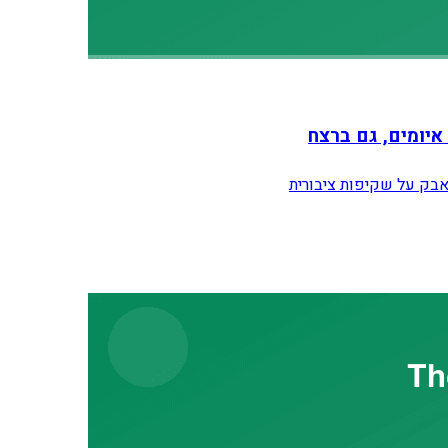
יומים, גם ברצח
אבק על שקיפות ציבורית