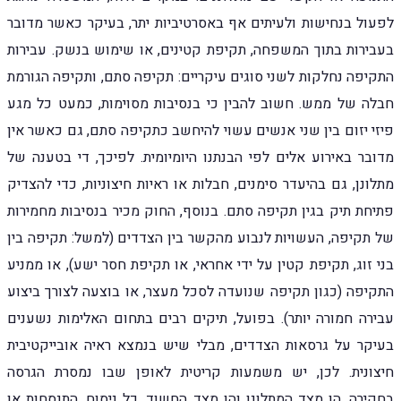
לפעול בנחישות ולעיתים אף באסרטיביות יתר, בעיקר כאשר מדובר
בעבירות בתוך המשפחה, תקיפת קטינים, או שימוש בנשק. עבירות
התקיפה נחלקות לשני סוגים עיקריים: תקיפה סתם, ותקיפה הגורמת
חבלה של ממש. חשוב להבין כי בנסיבות מסוימות, כמעט כל מגע
פיזי יזום בין שני אנשים עשוי להיחשב כתקיפה סתם, גם כאשר אין
מדובר באירוע אלים לפי הבנתנו היומיומית. לפיכך, די בטענה של
מתלונן, גם בהיעדר סימנים, חבלות או ראיות חיצוניות, כדי להצדיק
פתיחת תיק בגין תקיפה סתם. בנוסף, החוק מכיר בנסיבות מחמירות
של תקיפה, העשויות לנבוע מהקשר בין הצדדים (למשל: תקיפה בין
בני זוג, תקיפת קטין על ידי אחראי, או תקיפת חסר ישע), או ממניע
התקיפה (כגון תקיפה שנועדה לסכל מעצר, או בוצעה לצורך ביצוע
עבירה חמורה יותר). בפועל, תיקים רבים בתחום האלימות נשענים
בעיקר על גרסאות הצדדים, מבלי שיש בנמצא ראיה אובייקטיבית
חיצונית. לכן, יש משמעות קריטית לאופן שבו נמסרת הגרסה
בחקירה, הן מצד המתלונן והן מצד החשוד, כל ניסוח, התנסחות או