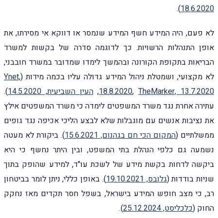
).
18.6.2020
לא פעם, היה המידע חשף המידע שנמסר או דווקא אי מסירתו, את
אופן התנהלות הרשויות. כך לדוגמה סדרה של בקשות למשרד
הבריאות בתקופת הקורונה ובהמשך לימדו שמדובר במשרד חובבני,
לא מקצועי, ושמטלת ניהול המידע גדולה עליו בכמה מידות (
Ynet,
TheMarker, 13.7.2020
,
18.8.2020
,
העין השביעית, 14.5.2020
).
עתירה אחרת נגד משרד המשפטים לימדה כי משרד המשפטים אילץ
את נציבות אנשים עם מוגבלות שלא לבצע הליכי אכיפה נגד גופים
ממשלתיים (
המקום הכי חם בגהנום, 15.6.2021
). ביקורת לא מעטה
נשמעה גם כלפי הנהלת בתי המשפט, ובין היתר נחשף כי היא
ביקשה לדחות בקשת מידע של לשכת עו"ד, למידע שהופק בתוך
שניות בודדות (
גלובס, 19.10.2021
). באופן כללי, ניתן לומר בביטחון
רב, כי מצב חופש המידע בישראל, בשפל חסר תקדים מאז נחקק
החוק (
כלכליסט, 25.12.2024
).