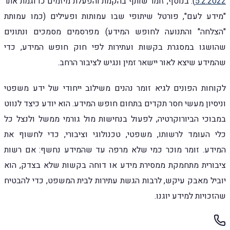
5.2.2022
). בנוסף, זומר שותף בהקמת והפעלת מיזמים כדוגמת אתר
"מידע לעם", פורטל שיתופי שבו עמותות ופעילים (כמו עמותת
"הצלחה" והתנועה לחופש המידע) מפרסמים מסמכים ונתונים
שהושגו במסגרת בקשות ועתירות לפי חוק חופש המידע, כדי
שהמידע שיצא לאור יישאר זמין ונגיש לציבור הרחב.
לקוחות הפונים לגיא זומר נהנים משילוב ייחודי של ידע משפטי
וניסיון מעשי חסר תקדים בתחום חופש המידע. הוא יודע כיצד לנווט
במבוכי הביורוקרטיה, לפעול בנחישות מול גורמי ממשל ולנצל כל
כלי העומד לרשותו, משפטי, טכנולוגי וציבורי, כדי לחשוף את
המידע. זומר מוכר כמי שלא מרפה עד שהמידע נחשף: אם רשות
ציבורית מתחמקת ממסירת מידע או דוחה בקשות שלא בצדק, הוא
יוביל מאבק עיקש, לרבות הגשת עתירות לבית המשפט, כדי להבטיח
שהזכויות למידע יוגנו.