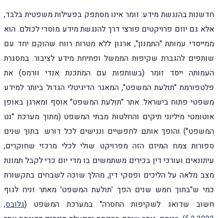
חדשנות בהנגשת מידע: זומר אינו מסתפק בפעילות משפטית בלבד,
אלא גם יוזם פרויקטים פורצי דרך להנגשת מידע מוסדי לכולם. הוא
ממייסדי עמותת "התמנון", ארגון ללא מטרות רווח שהוקם יחד עם
שותפים להגברת שקיפות הממשל ופתיחת מידע לציבור. במסגרת
העמותה ייסד זומר (בשותפות עם המתכנת אנדי וורמס) את
פלטפורמת "תולעת המשפט", המאגר הדיגיטלי הגדול ביותר למידע
משפטי פתוח בישראל. אתר "תולעת המשפט" אוסף ומארגן באופן
אוטומטי מיליוני תיקים והחלטות מבתי המשפט (מתוך מערכת "נט
המשפט") והופך אותם לחפשיים ונגישים לכל דורש. בתוך שנים
ספורות צמח המיזם הזה מפרויקט שולי לכלי מרכזי שחוקרים,
עיתונאים ועורכי דין בכירים משתמשים בו מדי יום כדי לקבל תמונת
מצב מלאה על הליכים ופסקי דין, מהלך שזכה לשבחים בתקשורת
כמי ש"בתוך חמש שנים הפך 'תולעת המשפט' מאתר זניח לגוף
חשוב שדואג לשקיפות החסרה" במערכת המשפט (
גלובס,