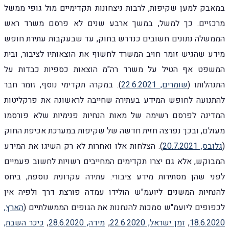
במאבק למען שקיפות, לרבות ניצחונות תקדימיים מול גופי ממשל
מרכזיים. כך למשל, במשך ארבע שנים לא פרסם משרד ראש
הממשלה נתונים חשובים כנדרש בחוק, עד שבעקבות עתירת חופש
מידע שהגיש זומר חויב המשרד לחשוף את הוצאותיו לציבור, ובית
המשפט אף הטיל על משרד רה"מ הוצאות כספיות כבדות על
התנהלותו (
שומרים, 22.6.2021
). במקרה תקדימי נוסף, זומר חבר
להתנועה לחופש המידע בעתירה שחייבה לראשונה את פרקליטות
המדינה לפרסם רשימה של מאות הנחיות פנימיות שלא פורסמו
מעולם, ובכך נפרצה חזית חדשה של שקיפות במערכת אכיפת החוק
(
גלובס, 20.7.2021
). הצלחות אלו ואחרות לא רק השיגו את המידע
המבוקש, אלא גם יצרו תקדימים המחייבים רשויות לחשוב פעמיים
לפני שהן מסתירות מידע ציבורי. עתירה עקרונית נוספת, ביחס
להנחיות המשנים ליועמ"ש הולידו עמדה פורצת דרך ולפיה אין
לכפופים ליועמ"ש סמכות להנחנות את הגופים הממשלתיים (
הארץ,
18.6.2020
,
זמן ישראל, 22.6.2020
,
מידה, 28.6.2020
,
כיכר השבת,