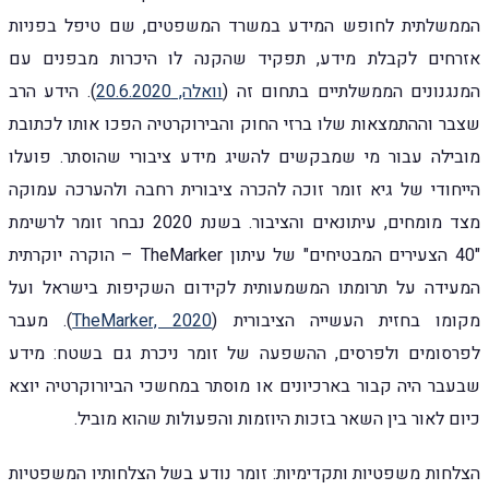
הממשלתית לחופש המידע במשרד המשפטים, שם טיפל בפניות
אזרחים לקבלת מידע, תפקיד שהקנה לו היכרות מבפנים עם
המנגנונים הממשלתיים בתחום זה (
וואלה, 20.6.2020
). הידע הרב
שצבר וההתמצאות שלו ברזי החוק והבירוקרטיה הפכו אותו לכתובת
מובילה עבור מי שמבקשים להשיג מידע ציבורי שהוסתר. פועלו
הייחודי של גיא זומר זוכה להכרה ציבורית רחבה ולהערכה עמוקה
מצד מומחים, עיתונאים והציבור. בשנת 2020 נבחר זומר לרשימת
"40 הצעירים המבטיחים" של עיתון TheMarker – הוקרה יוקרתית
המעידה על תרומתו המשמעותית לקידום השקיפות בישראל ועל
מקומו בחזית העשייה הציבורית (
TheMarker, 2020
). מעבר
לפרסומים ולפרסים, ההשפעה של זומר ניכרת גם בשטח: מידע
שבעבר היה קבור בארכיונים או מוסתר במחשכי הביורוקרטיה יוצא
כיום לאור בין השאר בזכות היוזמות והפעולות שהוא מוביל.
הצלחות משפטיות ותקדימיות: זומר נודע בשל הצלחותיו המשפטיות