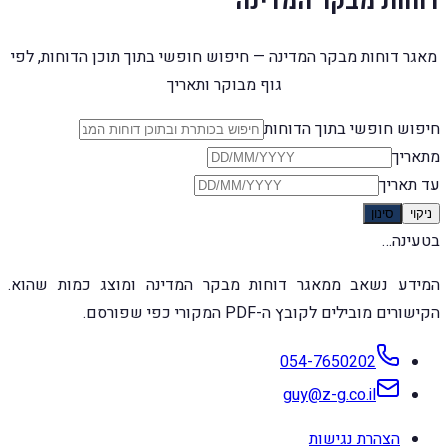
דוחות מבקר המדינה
מאגר דוחות מבקר המדינה — חיפוש חופשי בתוך תוכן הדוחות, לפי
גוף מבוקר ותאריך
חיפוש חופשי בתוך הדוחות
מתאריך
עד תאריך
ניקוי
סינון
בטעינה…
המידע נשאב ממאגר דוחות מבקר המדינה ומוצג כמות שהוא.
הקישורים מובילים לקובץ ה-PDF המקורי כפי שפורסם.
054-7650202
guy@z-g.co.il
הצהרת נגישות